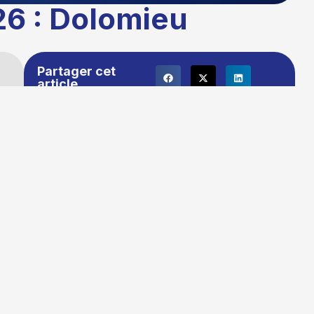
26 : Dolomieu
Partager cet
article
Publié le :
03/03/2026 16:29
Temps de lecture : 1 minute
Mise à jour le : 16/03/2026 10:20
Auteur :
La rédaction TG+