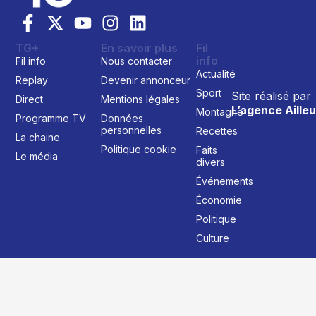
TG+
En savoir plus
Fil
info
Fil info
Nous contacter
Actualité
Replay
Devenir annonceur
Sport
Site réalisé par
Direct
Mentions légales
L’agence Ailleu
Montagne
Programme TV
Données
personnelles
Recettes
La chaine
Politique cookie
Faits
Le média
divers
Événements
Économie
Politique
Culture