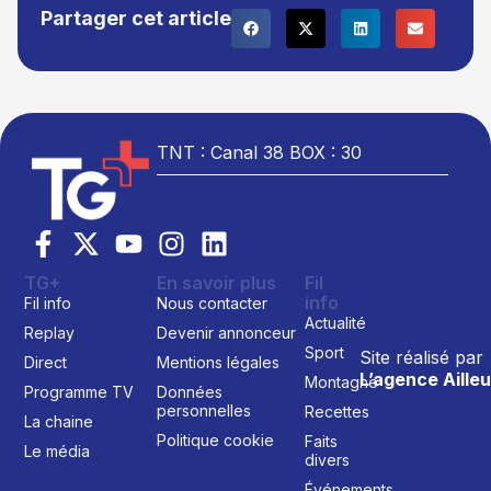
Partager cet article
TNT : Canal 38 BOX : 30
TG+
En savoir plus
Fil
info
Fil info
Nous contacter
Actualité
Replay
Devenir annonceur
Sport
Site réalisé par
Direct
Mentions légales
L’agence Ailleu
Montagne
Programme TV
Données
personnelles
Recettes
La chaine
Politique cookie
Faits
Le média
divers
Événements