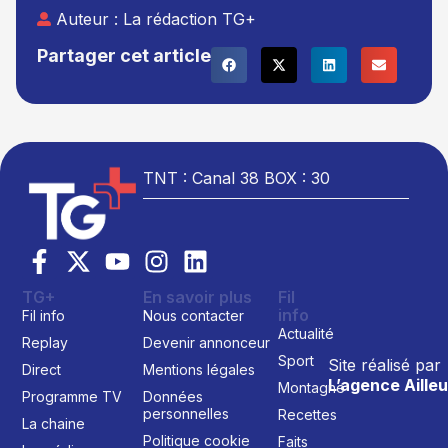
Auteur :
La rédaction TG+
Partager cet article
TNT : Canal 38 BOX : 30
TG+
En savoir plus
Fil
info
Fil info
Nous contacter
Actualité
Replay
Devenir annonceur
Sport
Site réalisé par
Direct
Mentions légales
L’agence Ailleu
Montagne
Programme TV
Données
personnelles
Recettes
La chaine
Politique cookie
Faits