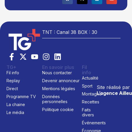
TNT : Canal 38 BOX : 30
TG+
En savoir plus
Fil
info
Fil info
Nous contacter
Actualité
Replay
Devenir annonceur
Sport
Site réalisé par
Direct
Mentions légales
L’agence Ailleu
Montagne
Programme TV
Données
personnelles
Recettes
La chaine
Politique cookie
Faits
Le média
divers
Événements
Économie