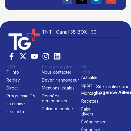
TNT : Canal 38 BOX : 30
TG+
En savoir plus
Fil
info
Fil info
Nous contacter
Actualité
Replay
Devenir annonceur
Sport
Site réalisé par
Direct
Mentions légales
L’agence Ailleu
Montagne
Programme TV
Données
personnelles
Recettes
La chaine
Politique cookie
Faits
Le média
divers
Événements
Économie