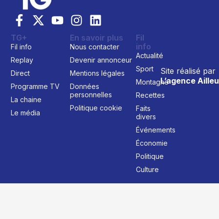
TG+
En savoir plus
Fil
info
Fil info
Nous contacter
Actualité
Replay
Devenir annonceur
Sport
Site réalisé par
Direct
Mentions légales
L’agence Ailleu
Montagne
Programme TV
Données
personnelles
Recettes
La chaine
Politique cookie
Faits
Le média
divers
Événements
Économie
Politique
Culture