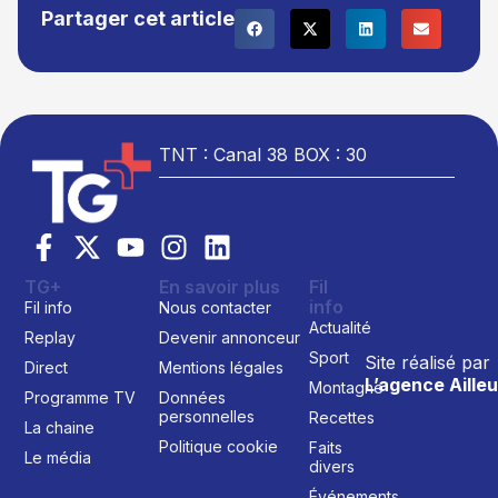
Partager cet article
TNT : Canal 38 BOX : 30
TG+
En savoir plus
Fil
info
Fil info
Nous contacter
Actualité
Replay
Devenir annonceur
Sport
Site réalisé par
Direct
Mentions légales
L’agence Ailleu
Montagne
Programme TV
Données
personnelles
Recettes
La chaine
Politique cookie
Faits
Le média
divers
Événements