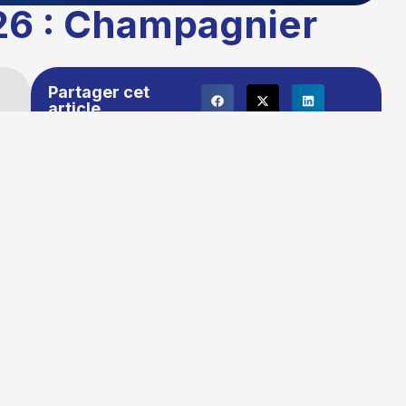
026 : Champagnier
Partager cet
article
e
Publié le :
03/03/2026 16:20
Temps de lecture : 1 minute
Mise à jour le : 16/03/2026 10:18
Auteur :
La rédaction TG+