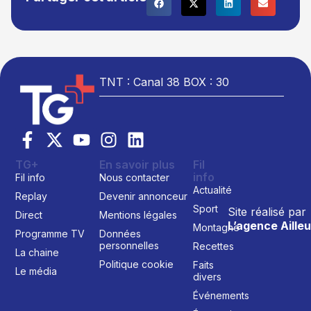
TNT : Canal 38 BOX : 30
TG+
En savoir plus
Fil
info
Fil info
Nous contacter
Actualité
Replay
Devenir annonceur
Sport
Site réalisé par
Direct
Mentions légales
L’agence Ailleu
Montagne
Programme TV
Données
personnelles
Recettes
La chaine
Politique cookie
Faits
Le média
divers
Événements