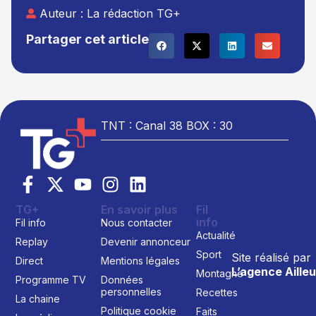
Auteur :
La rédaction TG+
Partager cet article
TNT : Canal 38 BOX : 30
TG+
En savoir plus
Fil
info
Fil info
Nous contacter
Actualité
Replay
Devenir annonceur
Sport
Site réalisé par
Direct
Mentions légales
L’agence Ailleu
Montagne
Programme TV
Données
personnelles
Recettes
La chaine
Politique cookie
Faits