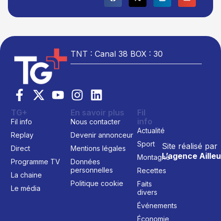
TNT : Canal 38 BOX : 30
TG+
En savoir plus
Fil
info
Fil info
Nous contacter
Actualité
Replay
Devenir annonceur
Sport
Site réalisé par
Direct
Mentions légales
L’agence Ailleu
Montagne
Programme TV
Données
personnelles
Recettes
La chaine
Politique cookie
Faits
Le média
divers
Événements
Économie