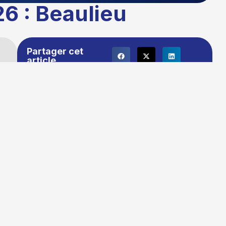
6 : Beaulieu
Partager cet
article
Publié le :
03/03/2026 16:17
t
Temps de lecture : 1 minute
Mise à jour le : 16/03/2026 10:17
Auteur :
La rédaction TG+