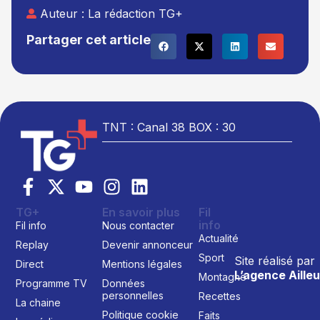
Auteur :
La rédaction TG+
Partager cet article
TNT : Canal 38 BOX : 30
TG+
En savoir plus
Fil
info
Fil info
Nous contacter
Actualité
Replay
Devenir annonceur
Sport
Site réalisé par
Direct
Mentions légales
L’agence Ailleu
Montagne
Programme TV
Données
personnelles
Recettes
La chaine
Politique cookie
Faits