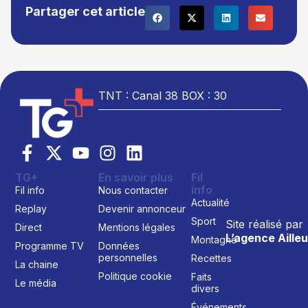
Partager cet article
TNT : Canal 38 BOX : 30
TG+
En savoir plus
Fil
info
Fil info
Nous contacter
Actualité
Replay
Devenir annonceur
Sport
Site réalisé par
Direct
Mentions légales
L’agence Ailleu
Montagne
Programme TV
Données
personnelles
Recettes
La chaine
Politique cookie
Faits
Le média
divers
Événements