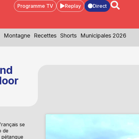
Programme TV
Replay
Direct
Montagne
Recettes
Shorts
Municipales 2026
and
door
 français se
o de
e pétanque