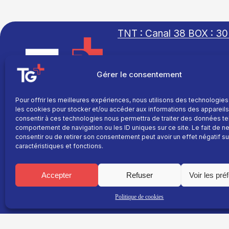
TNT : Canal 38 BOX : 30
Gérer le consentement
TG+
Pour offrir les meilleures expériences, nous utilisons des technologies
Site réalisé par
Fil info
les cookies pour stocker et/ou accéder aux informations des appareils.
L’agence Ailleurs
consentir à ces technologies nous permettra de traiter des données te
Replay
comportement de navigation ou les ID uniques sur ce site. Le fait de n
consentir ou de retirer son consentement peut avoir un effet négatif su
Direct
caractéristiques et fonctions.
Programme
La chaine
Accepter
Refuser
Voir les pré
Le média
Politique de cookies