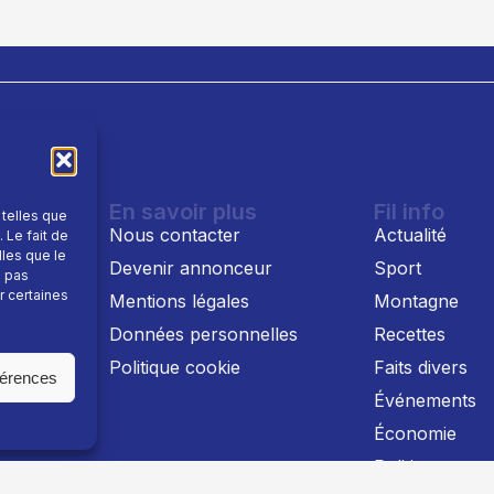
En savoir plus
Fil info
 telles que
Nous contacter
Actualité
 Le fait de
lles que le
Devenir annonceur
Sport
e pas
r certaines
Mentions légales
Montagne
 TV
Données personnelles
Recettes
Politique cookie
Faits divers
férences
Événements
Économie
Politique