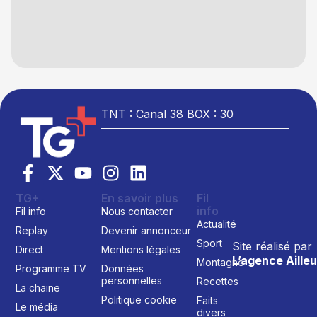
TNT : Canal 38 BOX : 30
TG+
En savoir plus
Fil
info
Fil info
Nous contacter
Actualité
Replay
Devenir annonceur
Sport
Site réalisé par
Direct
Mentions légales
L’agence Ailleu
Montagne
Programme TV
Données
personnelles
Recettes
La chaine
Politique cookie
Faits
Le média
divers