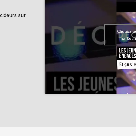
écideurs sur
Cliquez p
marketin