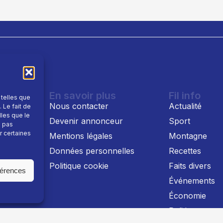
En savoir plus
Fil info
 telles que
Nous contacter
Actualité
 Le fait de
lles que le
Devenir annonceur
Sport
e pas
r certaines
Mentions légales
Montagne
 TV
Données personnelles
Recettes
Politique cookie
Faits divers
férences
Événements
Économie
Politique