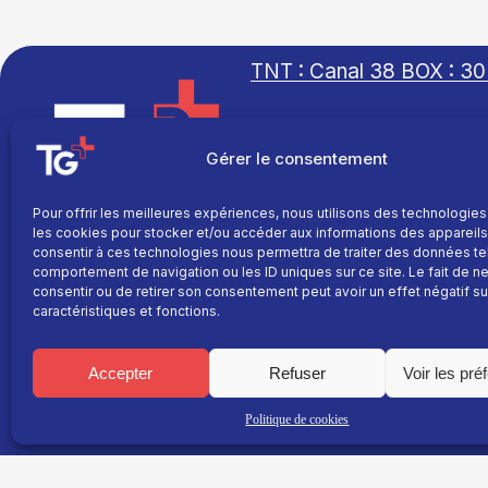
TNT : Canal 38 BOX : 30
Gérer le consentement
TG+
Pour offrir les meilleures expériences, nous utilisons des technologies
Site réalisé par
Fil info
les cookies pour stocker et/ou accéder aux informations des appareils.
L’agence Ailleurs
consentir à ces technologies nous permettra de traiter des données te
Replay
comportement de navigation ou les ID uniques sur ce site. Le fait de n
consentir ou de retirer son consentement peut avoir un effet négatif su
Direct
caractéristiques et fonctions.
Programme
La chaine
Accepter
Refuser
Voir les pré
Le média
Politique de cookies