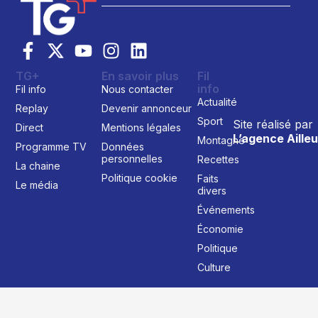
TG+
En savoir plus
Fil
info
Fil info
Nous contacter
Actualité
Replay
Devenir annonceur
Sport
Site réalisé par
Direct
Mentions légales
L’agence Ailleu
Montagne
Programme TV
Données
personnelles
Recettes
La chaine
Politique cookie
Faits
Le média
divers
Événements
Économie
Politique
Culture