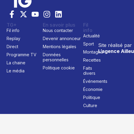
TG+
En savoir plus
Fil
info
Fil info
Nous contacter
Actualité
Replay
Devenir annonceur
Sport
Site réalisé par
Direct
Mentions légales
L’agence Ailleu
Montagne
Programme TV
Données
personnelles
Recettes
La chaine
Politique cookie
Faits
Le média
divers
Événements
Économie
Politique
Culture