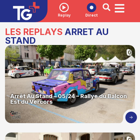
Replay
Direct
LES REPLAYS
ARRET AU
STAND
Arrêt Au Stand – 05/24 – Rallye du Balcon
Est du Vercors