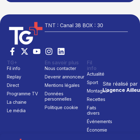
TNT : Canal 38 BOX : 30
TG+
En savoir plus
Fil
info
Fil info
Nous contacter
Actualité
Replay
Devenir annonceur
Sport
Site réalisé par
Direct
Mentions légales
L’agence Ailleu
Montagne
Programme TV
Données
personnelles
Recettes
La chaine
Politique cookie
Faits
Le média
divers
Événements
Économie
Politique