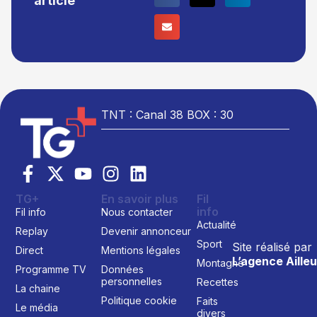
article
TNT : Canal 38 BOX : 30
TG+
En savoir plus
Fil
info
Fil info
Nous contacter
Actualité
Replay
Devenir annonceur
Sport
Site réalisé par
Direct
Mentions légales
L’agence Ailleu
Montagne
Programme TV
Données
personnelles
Recettes
La chaine
Politique cookie
Faits
Le média
divers