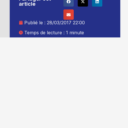
article
Publié le :
28/03/2017 22:00
Temps de lecture : 1 minute
Mise à jour le : 29/03/2017 00:00
Auteur :
Thibault Leduc
Ajouter TG+ à vos sources Google