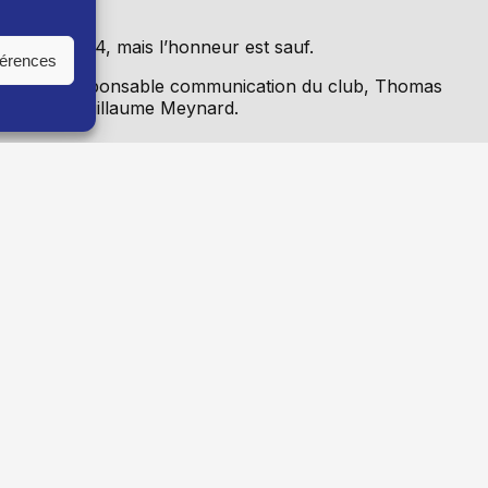
ur le Top 14, mais l’honneur est sauf.
férences
FCG et le Responsable communication du club, Thomas
consultant Guillaume Meynard.