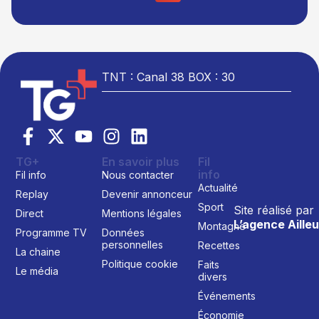
TNT : Canal 38 BOX : 30
TG+
En savoir plus
Fil
info
Fil info
Nous contacter
Actualité
Replay
Devenir annonceur
Sport
Site réalisé par
Direct
Mentions légales
L’agence Ailleu
Montagne
Programme TV
Données
personnelles
Recettes
La chaine
Politique cookie
Faits
Le média
divers
Événements
Économie