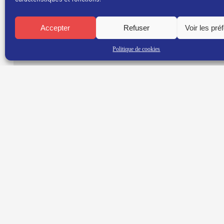
Chaque dimanche à partir de 21h retrouvez les explo
leurs films et de certaines soirées des Rencontres
Accepter
Refuser
Voir les pré
Politique de cookies
TNT : Canal 38 BOX : 30