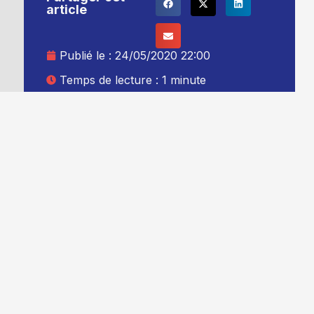
article
Publié le :
24/05/2020 22:00
Temps de lecture : 1 minute
Mise à jour le : 25/05/2020 00:00
Auteur :
Thibault Leduc
Ajouter TG+ à vos sources Google