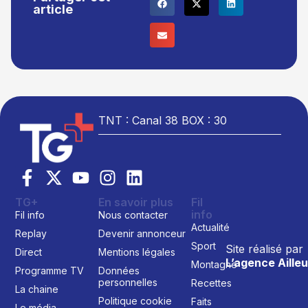
article
TNT : Canal 38 BOX : 30
TG+
En savoir plus
Fil
info
Fil info
Nous contacter
Actualité
Replay
Devenir annonceur
Sport
Site réalisé par
Direct
Mentions légales
L’agence Ailleu
Montagne
Programme TV
Données
personnelles
Recettes
La chaine
Politique cookie
Faits
Le média