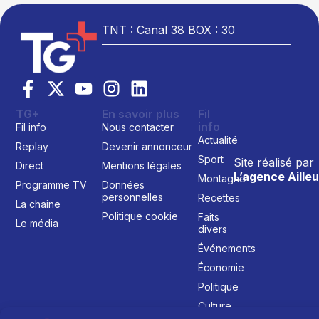
TNT : Canal 38 BOX : 30
TG+
En savoir plus
Fil
info
Fil info
Nous contacter
Actualité
Replay
Devenir annonceur
Sport
Site réalisé par
Direct
Mentions légales
L’agence Ailleu
Montagne
Programme TV
Données
personnelles
Recettes
La chaine
Politique cookie
Faits
Le média
divers
Événements
Économie
Politique
Culture