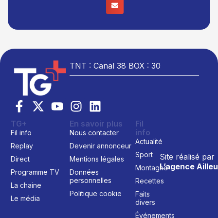
TNT : Canal 38 BOX : 30
TG+
En savoir plus
Fil
info
Fil info
Nous contacter
Actualité
Replay
Devenir annonceur
Sport
Site réalisé par
Direct
Mentions légales
L’agence Ailleu
Montagne
Programme TV
Données
personnelles
Recettes
La chaine
Politique cookie
Faits
Le média
divers
Événements