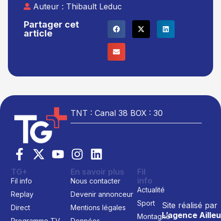
Auteur :
Thibault Leduc
Partager cet
article
TNT : Canal 38 BOX : 30
TG+
En savoir plus
Fil
info
Fil info
Nous contacter
Actualité
Replay
Devenir annonceur
Sport
Site réalisé par
Direct
Mentions légales
L’agence Ailleu
Montagne
Programme TV
Données