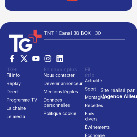
TNT : Canal 38 BOX : 30
TG+
En savoir plus
Fil
info
Fil info
Nous contacter
Actualité
Replay
Devenir annonceur
Sport
Site réalisé par
Direct
Mentions légales
L’agence Ailleu
Montagne
Programme TV
Données
personnelles
Recettes
La chaine
Politique cookie
Faits
Le média
divers
Événements
Économie