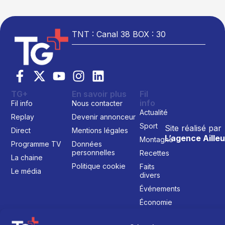
TNT : Canal 38 BOX : 30
TG+
En savoir plus
Fil
info
Fil info
Nous contacter
Actualité
Replay
Devenir annonceur
Sport
Site réalisé par
Direct
Mentions légales
L’agence Ailleu
Montagne
Programme TV
Données
personnelles
Recettes
La chaine
Politique cookie
Faits
Le média
divers
Événements
Économie
Politique