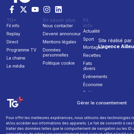
TG+
En savoir plus
Fil
info
Fil info
Nous contacter
Actualité
Replay
Devenir annonceur
Sport
Site réalisé par
Direct
Mentions légales
L’agence Ailleu
Montagne
Programme TV
Données
personnelles
Recettes
La chaine
Politique cookie
Faits
Le média
divers
Événements
Économie
Politique
Culture
Gérer le consentement
Pour offrir les meilleures expériences, nous utilisons des technologies 
et/ou accéder aux informations des appareils. Le fait de consentir à ce
traiter des données telles que le comportement de navigation ou les ID un
consentir ou de retirer son consentement peut avoir un effet négatif sur 