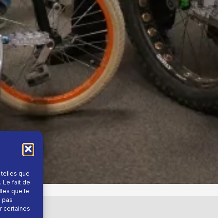
 telles que
 Le fait de
lles que le
e pas
r certaines