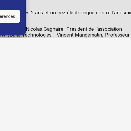
ge » fête ses 2 ans et un nez électronique contre l’anosmi
férences
ble Bouge – Nicolas Gagnaire, Président de l’association
 d’Aryballe Technologies – Vincent Mangematin, Professeur