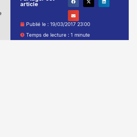
article
e
Publié le :
19/03/2017 23:00
Temps de lecture : 1 minute
Mise à jour le : 20/03/2017 00:00
Auteur :
Thibault Leduc
Ajouter TG+ à vos sources Google