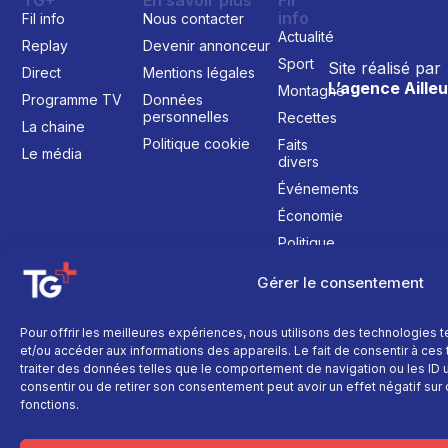
info
Fil info
Nous contacter
Actualité
Replay
Devenir annonceur
Sport
Site réalisé par
Direct
Mentions légales
L’agence Ailleu
Montagne
Programme TV
Données
personnelles
Recettes
La chaine
Politique cookie
Faits
Le média
divers
Événements
Économie
Politique
Culture
Gérer le consentement
Pour offrir les meilleures expériences, nous utilisons des technologies 
et/ou accéder aux informations des appareils. Le fait de consentir à ce
traiter des données telles que le comportement de navigation ou les ID un
consentir ou de retirer son consentement peut avoir un effet négatif sur 
fonctions.