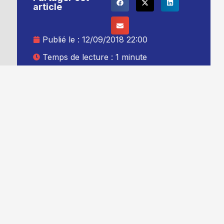
article
Publié le :
12/09/2018 22:00
Temps de lecture : 1 minute
Mise à jour le : 13/09/2018 00:00
Auteur :
Thibault Leduc
Ajouter TG+ à vos sources Google