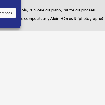
rtistes isérois
, l’un joue du piano, l’autre du pinceau.
férences
ron
(pianiste, compositeur),
Alain Hérrault
(photographe)
on).