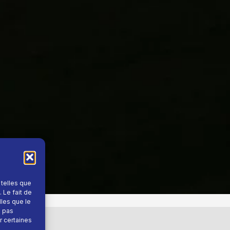
 telles que
 Le fait de
lles que le
e pas
r certaines