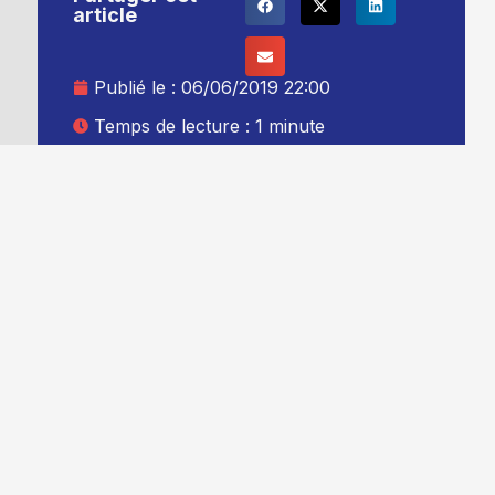
article
Publié le :
06/06/2019 22:00
Temps de lecture : 1 minute
Mise à jour le : 07/06/2019 00:00
Auteur :
Thibault Leduc
Ajouter TG+ à vos sources Google