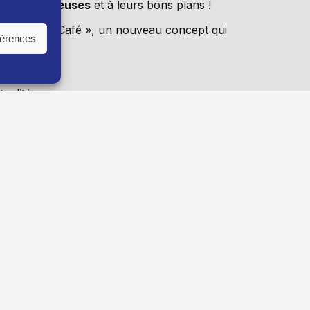
ux chroniqueuses
et à leurs bons plans !
 le « Cyclo Café », un nouveau concept qui
férences
sse,
tualité…