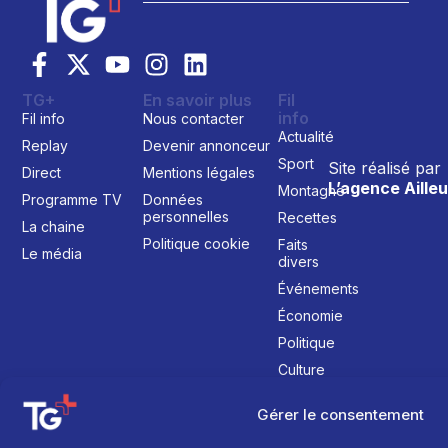
TG+
En savoir plus
Fil
info
Fil info
Nous contacter
Actualité
Replay
Devenir annonceur
Sport
Site réalisé par
Direct
Mentions légales
L’agence Ailleu
Montagne
Programme TV
Données
personnelles
Recettes
La chaine
Politique cookie
Faits
Le média
divers
Événements
Économie
Politique
Culture
Gérer le consentement