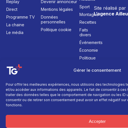
Replay
Devenir annonceur
Sport
Site réalisé par
Direct
Mentions légales
L’agence Ailleu
Montagne
Programme TV
Données
personnelles
Recettes
La chaine
Politique cookie
Faits
Le média
divers
Événements
Économie
Politique
Culture
Gérer le consentement
Pour offrir les meilleures expériences, nous utilisons des technologies 
et/ou accéder aux informations des appareils. Le fait de consentir à ce
traiter des données telles que le comportement de navigation ou les ID un
consentir ou de retirer son consentement peut avoir un effet négatif sur 
fonctions.
Accepter