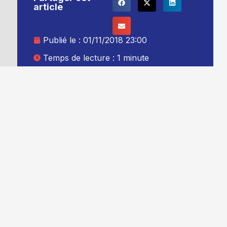
article
Publié le :
01/11/2018 23:00
Temps de lecture : 1 minute
Mise à jour le : 02/11/2018 00:00
Auteur :
Thibault Leduc
Ajouter TG+ à vos sources Google