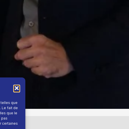
 telles que
 Le fait de
lles que le
e pas
r certaines