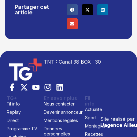
Partager cet
article
TNT : Canal 38 BOX : 30
TG+
En savoir plus
Fil
info
Fil info
Nous contacter
Actualité
Replay
Devenir annonceur
Sport
Site réalisé par
Direct
Mentions légales
L’agence Ailleu
Montagne
Programme TV
Données
personnelles
Recettes
La chaine