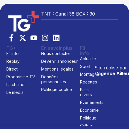
TNT : Canal 38 BOX : 30
TG+
En savoir plus
Fil
info
Fil info
Nous contacter
Actualité
Replay
Devenir annonceur
Sport
Site réalisé par
Direct
Mentions légales
L’agence Ailleu
Montagne
Programme TV
Données
personnelles
Recettes
La chaine
Politique cookie
Faits
Le média
divers
Événements
Économie
Politique
Culture