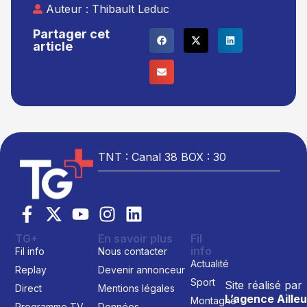
Auteur :
Thibault Leduc
Partager cet
article
TNT : Canal 38 BOX : 30
TG+
En savoir plus
Fil
info
Fil info
Nous contacter
Actualité
Replay
Devenir annonceur
Sport
Site réalisé par
Direct
Mentions légales
L’agence Ailleu
Montagne
Programme TV
Données