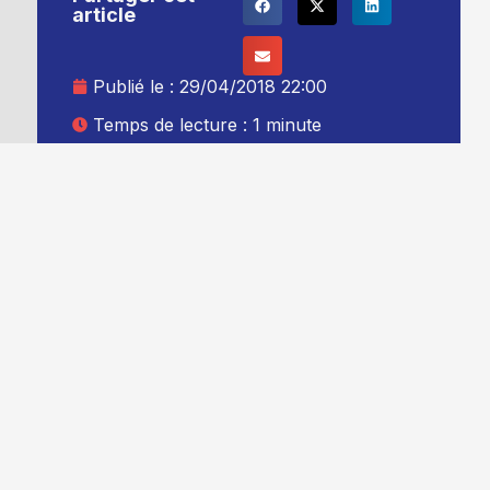
article
Publié le :
29/04/2018 22:00
Temps de lecture : 1 minute
Mise à jour le : 30/04/2018 00:00
Auteur :
Thibault Leduc
Ajouter TG+ à vos sources Google