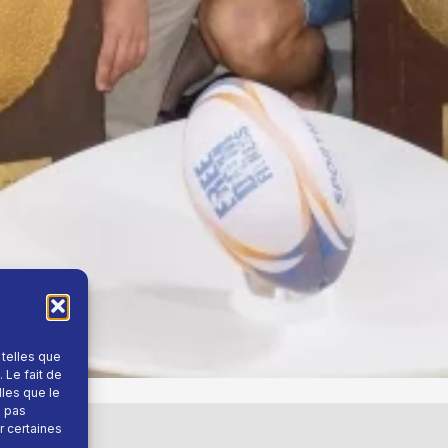
 telles que
 Le fait de
lles que le
e pas
r certaines