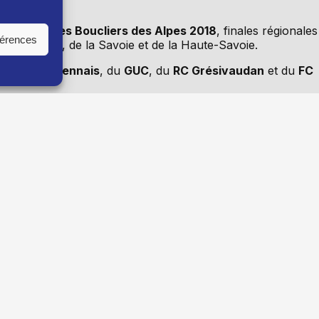
inqueurs des Boucliers des Alpes 2018
, finales régionales
férences
rs
de l’Isère, de la Savoie et de la Haute-Savoie.
du
CA Mauriennais
, du
GUC
, du
RC Grésivaudan
et du
FC