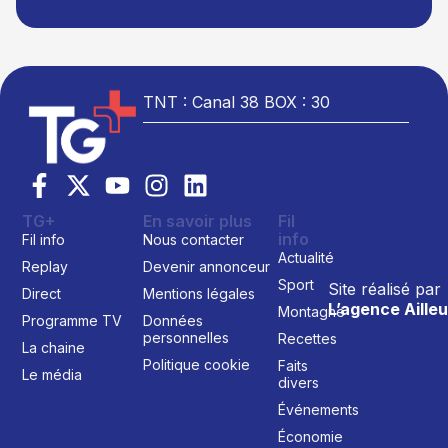
TNT : Canal 38 BOX : 30
TG+
En savoir plus
Fil
info
Fil info
Nous contacter
Actualité
Replay
Devenir annonceur
Sport
Site réalisé par
Direct
Mentions légales
L’agence Ailleu
Montagne
Programme TV
Données
personnelles
Recettes
La chaine
Politique cookie
Faits
Le média
divers
Événements
Économie