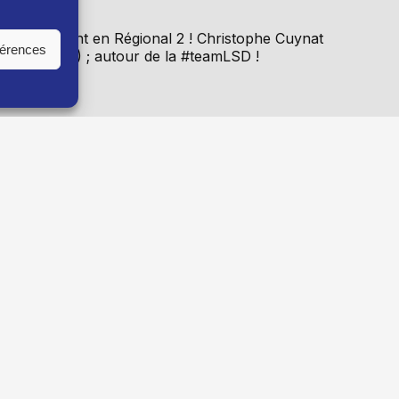
esse
évoluant en Régional 2 ! Christophe Cuynat
férences
jlar (Joueur) ; autour de la #teamLSD !