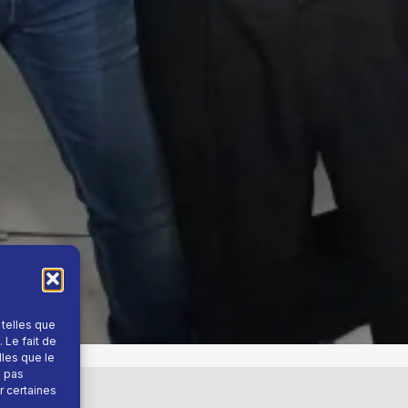
 telles que
 Le fait de
lles que le
e pas
r certaines