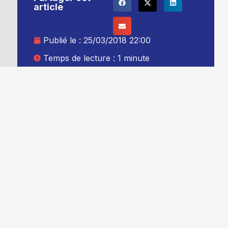
article
Publié le :
25/03/2018 22:00
Temps de lecture : 1 minute
Mise à jour le : 26/03/2018 00:00
Auteur :
Thibault Leduc
Ajouter TG+ à vos sources Google