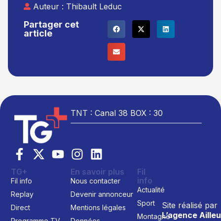
Auteur :
Thibault Leduc
Partager cet
article
TNT : Canal 38 BOX : 30
TG+
En savoir plus
Fil
info
Fil info
Nous contacter
Actualité
Replay
Devenir annonceur
Sport
Site réalisé par
Direct
Mentions légales
L’agence Ailleu
Montagne
Programme TV
Données