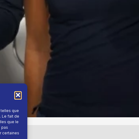
 telles que
 Le fait de
lles que le
e pas
r certaines