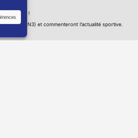
me épisode !
férences
 à Voiron (N3) et commenteront l’actualité sportive.
sion