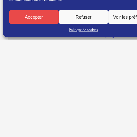
Lundi 18h40 et 19h40
Le duo Hugo et Jonathan est de retour pour ce 25è
Accepter
Refuser
Voir les pré
Ils reçoivent Suzanne Papassin, joueuse de Handball
Politique de cookies
Retrouvez le shoot en
#Bonus
et le
replay
de l’émis
TNT : Canal 38 BOX : 30