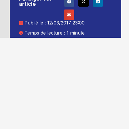
article
Publié le :
12/03/2017 23:00
Temps de lecture : 1 minute
Mise à jour le : 13/03/2017 00:00
Auteur :
Thibault Leduc
Ajouter TG+ à vos sources Google