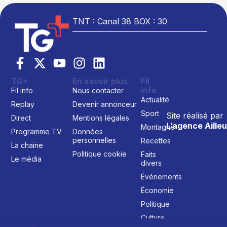
TNT : Canal 38 BOX : 30
TG+
En savoir plus
Fil
info
Fil info
Nous contacter
Actualité
Replay
Devenir annonceur
Sport
Site réalisé par
Direct
Mentions légales
L’agence Ailleu
Montagne
Programme TV
Données
personnelles
Recettes
La chaine
Politique cookie
Faits
Le média
divers
Événements
Économie
Politique
Culture