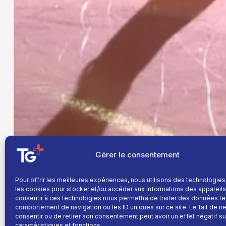
Gérer le consentement
Pour offrir les meilleures expériences, nous utilisons des technologies
les cookies pour stocker et/ou accéder aux informations des appareils.
consentir à ces technologies nous permettra de traiter des données te
comportement de navigation ou les ID uniques sur ce site. Le fait de n
consentir ou de retirer son consentement peut avoir un effet négatif su
caractéristiques et fonctions.