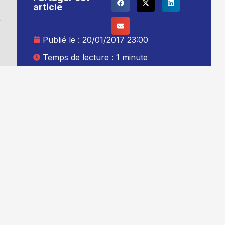
article
r
Publié le :
20/01/2017 23:00
Temps de lecture : 1 minute
Mise à jour le : 21/01/2017 00:00
Auteur :
Thibault Leduc
Ajouter TG+ à vos sources Google