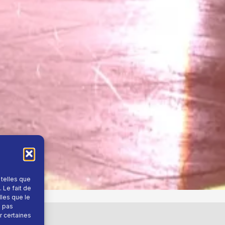
 telles que
 Le fait de
lles que le
e pas
r certaines