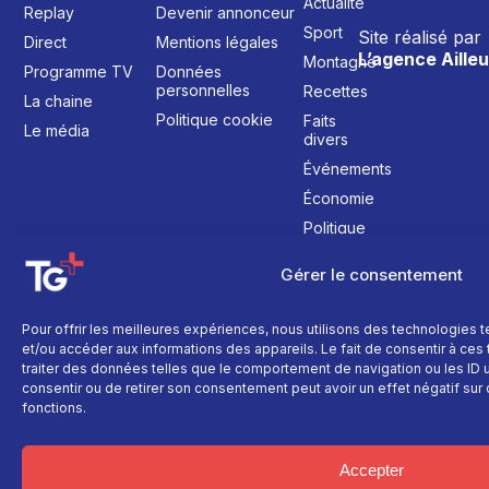
Actualité
Replay
Devenir annonceur
Sport
Site réalisé par
Direct
Mentions légales
L’agence Ailleu
Montagne
Programme TV
Données
personnelles
Recettes
La chaine
Politique cookie
Faits
Le média
divers
Événements
Économie
Politique
Culture
Gérer le consentement
Pour offrir les meilleures expériences, nous utilisons des technologies 
et/ou accéder aux informations des appareils. Le fait de consentir à ce
traiter des données telles que le comportement de navigation ou les ID un
consentir ou de retirer son consentement peut avoir un effet négatif sur 
fonctions.
Accepter